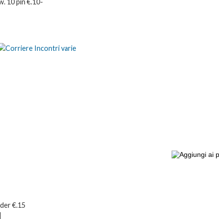
. 10 pin €.10-
der €.15
]