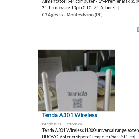
Alimentatori per computer - 1°-Premier max 350w
2°-Tecnoware 10pin €.10- 3°-Achme[...]
03 Agosto -
Montesilvano
(PE)
Tenda A301 Wireless
Informatica - Elettronica
Tenda A301 Wireless N300 universal range exten
NUOVO Astenersi:perdi tempo e ribassisti- co[...