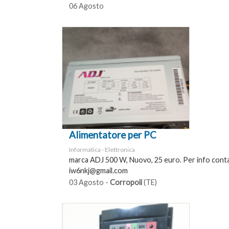
06 Agosto
Alimentatore per PC
Informatica - Elettronica
marca ADJ 500 W, Nuovo, 25 euro. Per info contat
iw6nkj@gmail.com
03 Agosto -
Corropoli
(TE)