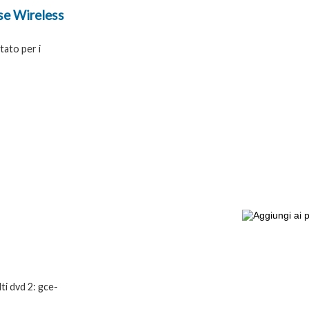
e Wireless
ato per i
ti dvd 2: gce-