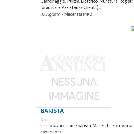
GIardinaggio, Pulizia, Elettrico, Muratura, Registr
Idraulica, e Assistenza Clienti.[...]
03 Agosto -
Macerata
(MC)
BARISTA
Operai
Cerco lavoro come barista, Macerata e provinci
esperienza