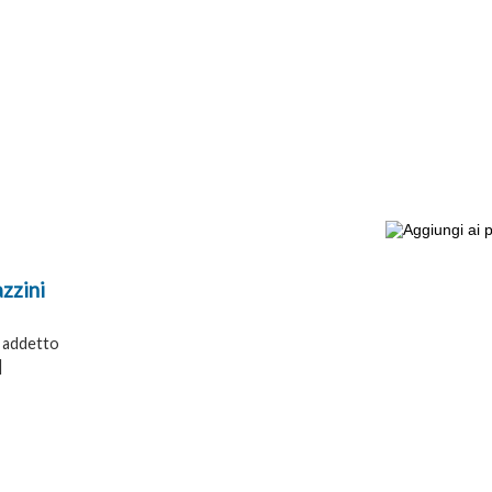
zzini
e addetto
]