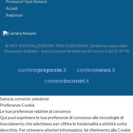
Promuovi i tuoi Annunci
Accedi
Registrati
© 1997-2019 FISAL EDIZIONI - P.IVA 01265030443 - Direttore responsabile:
Alessandro Sabbatini - Autorizzazione del tribunale di Fermo n.6 del 21-09-90
corriere
proposte
.it
corriere
news
.it
corriere
incontri
.it
Salva la corrente selezione
Preferenze Cookie
Le tue preferenze relative al consenso
Qui puoi esprimere le tue preferenze di consenso alle tecnologie di
tracciamento che adottiamo per offrire le funzionalità e attività sotto
descritte. Per ottenere ulteriori informazioni, fai riferimento alla Cookie