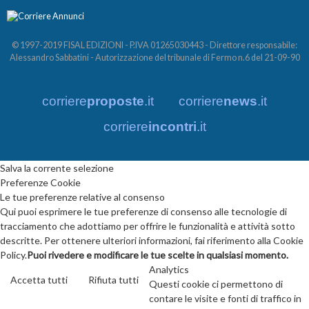
© 1997-2019 FISAL EDIZIONI - P.IVA 01265030443 - Direttore responsabile:
Alessandro Sabbatini - Autorizzazione del tribunale di Fermo n.6 del 21-09-90
corriere
proposte
.it
corriere
news
.it
corriere
incontri
.it
Salva la corrente selezione
Preferenze Cookie
Le tue preferenze relative al consenso
Qui puoi esprimere le tue preferenze di consenso alle tecnologie di
tracciamento che adottiamo per offrire le funzionalità e attività sotto
descritte. Per ottenere ulteriori informazioni, fai riferimento alla Cookie
Policy.
Puoi rivedere e modificare le tue scelte in qualsiasi momento.
Analytics
Accetta tutti
Rifiuta tutti
Questi cookie ci permettono di
contare le visite e fonti di traffico in