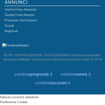
ANNUNCI
Inserisci il tuo Annuncio
Gestisci i tuoi Annunci
Promuovi i tuoi Annunci
Accedi
Registrati
© 1997-2019 FISAL EDIZIONI - P.IVA 01265030443 - Direttore responsabile:
Alessandro Sabbatini - Autorizzazione del tribunale di Fermo n.6 del 21-09-90
corriere
proposte
.it
corriere
news
.it
corriere
incontri
.it
Salva la corrente selezione
Preferenze Cookie