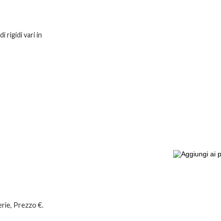
 rigidi vari in
erie, Prezzo €.