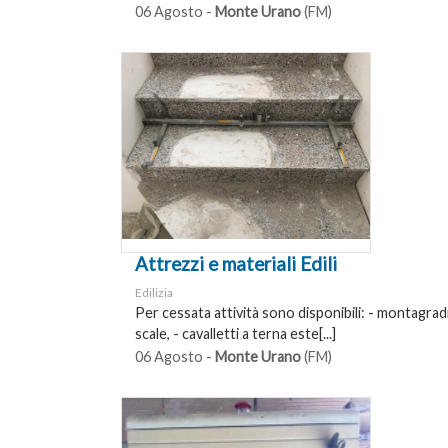
06 Agosto -
Monte Urano
(FM)
Attrezzi e materiali Edili
Edilizia
Per cessata attività sono disponibili: - montagradi
scale, - cavalletti a terna este[...]
06 Agosto -
Monte Urano
(FM)