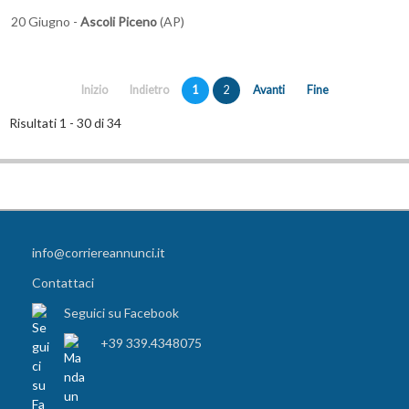
20 Giugno -
Ascoli Piceno
(AP)
Inizio
Indietro
1
2
Avanti
Fine
Risultati 1 - 30 di 34
info@corriereannunci.it
Contattaci
Seguici su Facebook
+39 339.4348075