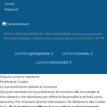
Accedi
Registrati
© 1997-2019 FISAL EDIZIONI - P.IVA 01265030443 - Direttore responsabile:
Alessandro Sabbatini - Autorizzazione del tribunale di Fermo n.6 del 21-09-90
corriere
proposte
.it
corriere
news
.it
corriere
incontri
.it
Salva la corrente selezione
Preferenze Cookie
Le tue preferenze relative al consenso
Qui puoi esprimere le tue preferenze di consenso alle tecnologie di
tracciamento che adottiamo per offrire le funzionalità e attività sotto
descritte. Per ottenere ulteriori informazioni, fai riferimento alla Cookie
Policy.
Puoi rivedere e modificare le tue scelte in qualsiasi momento.