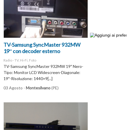
TV-Samsung SyncMaster 932MW
19″ con decoder esterno
Radio - TV, Hi-Fi, Foto
TV-Samsung SyncMaster 932MW 19″ Nero-
Tipo: Monitor LCD Widescreen-Diagonale:
19″-Risoluzione: 1440×9[...]
03 Agosto -
Montesilvano
(PE)