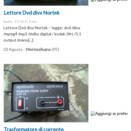
Lettore Dvd divx Nortek
Radio - TV, Hi-Fi, Foto
Lettore Dvd divx Nortek – legge: dvd /divx
/mpeg4 /mp3 /dolby digital / kodak /dts /5.1
output (manu[...]
03 Agosto -
Montesilvano
(PE)
Trasformatore di corrente