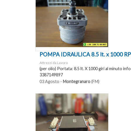
POMPA IDRAULICA 8.5 lt. x 1000 R
Attrezzi da Lavoro
(per olio) Portata: 8.5 lt. X 1000 giri al minuto inf
3387149897
03 Agosto -
Montegranaro
(FM)