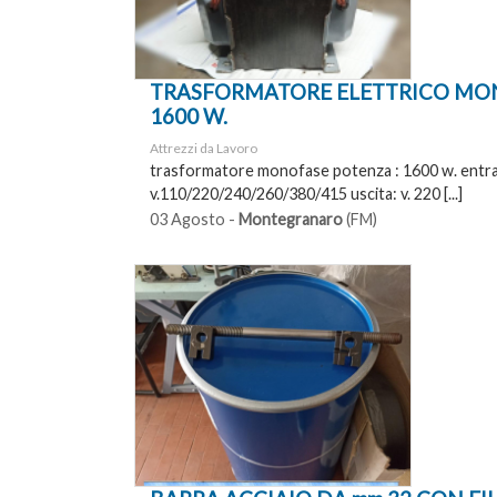
TRASFORMATORE ELETTRICO MO
1600 W.
Attrezzi da Lavoro
trasformatore monofase potenza : 1600 w. entra
v.110/220/240/260/380/415 uscita: v. 220 [...]
03 Agosto -
Montegranaro
(FM)