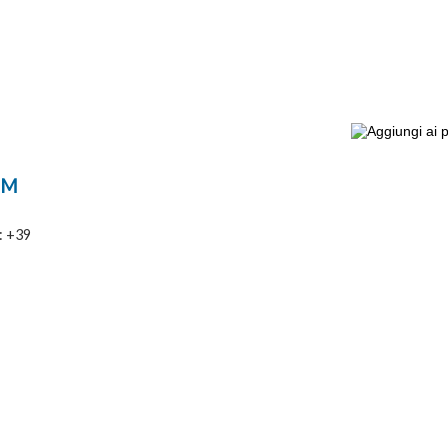
PM
o: +39