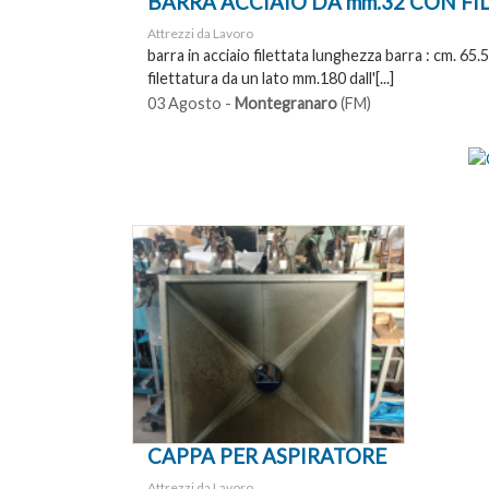
BARRA ACCIAIO DA mm.32 CON FI
Attrezzi da Lavoro
barra in acciaio filettata lunghezza barra : cm. 65.
filettatura da un lato mm.180 dall'[...]
03 Agosto -
Montegranaro
(FM)
CAPPA PER ASPIRATORE
Attrezzi da Lavoro