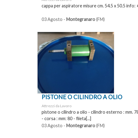
cappa per aspiratore misure cm. 54.5 x 50.5 info
03 Agosto -
Montegranaro
(FM)
PISTONE O CILINDRO A OLIO
Attrezzi da Lavoro
pistone o cilindro a olio - cilindro esterno : mm. 7
- corsa : mm: 80 - fileta[...]
03 Agosto -
Montegranaro
(FM)