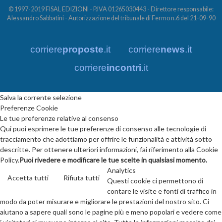
© 1997-2019 FISAL EDIZIONI - P.IVA 01265030443 - Direttore responsabile:
Alessandro Sabbatini - Autorizzazione del tribunale di Fermo n.6 del 21-09-90
corriere
proposte
.it
corriere
news
.it
corriere
incontri
.it
Salva la corrente selezione
Preferenze Cookie
Le tue preferenze relative al consenso
Qui puoi esprimere le tue preferenze di consenso alle tecnologie di
tracciamento che adottiamo per offrire le funzionalità e attività sotto
descritte. Per ottenere ulteriori informazioni, fai riferimento alla Cookie
Policy.
Puoi rivedere e modificare le tue scelte in qualsiasi momento.
Analytics
Accetta tutti
Rifiuta tutti
Questi cookie ci permettono di
contare le visite e fonti di traffico in
modo da poter misurare e migliorare le prestazioni del nostro sito. Ci
aiutano a sapere quali sono le pagine più e meno popolari e vedere come