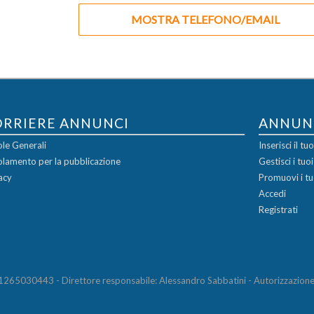
MOSTRA TELEFONO/EMAIL
ORRIERE ANNUNCI
ANNUN
le Generali
Inserisci il t
lamento per la pubblicazione
Gestisci i tuo
acy
Promuovi i tu
Accedi
Registrati
65030443 - Direttore responsabile: Alessandro Sabbatini - Autorizzazione 