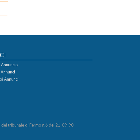
CI
uo Annuncio
i Annunci
oi Annunci
del tribunale di Fermo n.6 del 21-09-90