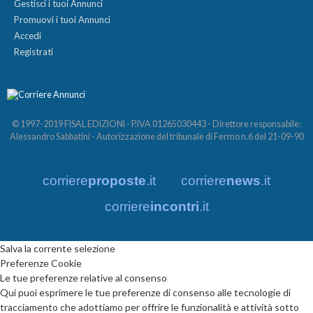
Gestisci i tuoi Annunci
Promuovi i tuoi Annunci
Accedi
Registrati
© 1997-2019 FISAL EDIZIONI - P.IVA 01265030443 - Direttore responsabile:
Alessandro Sabbatini - Autorizzazione del tribunale di Fermo n.6 del 21-09-90
corriere
proposte
.it
corriere
news
.it
corriere
incontri
.it
Salva la corrente selezione
Preferenze Cookie
Le tue preferenze relative al consenso
Qui puoi esprimere le tue preferenze di consenso alle tecnologie di
tracciamento che adottiamo per offrire le funzionalità e attività sotto