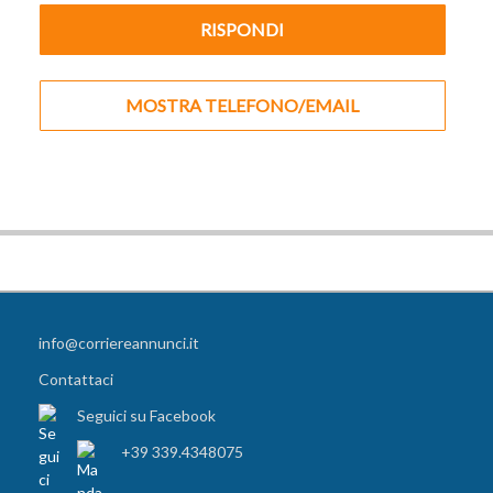
RISPONDI
MOSTRA TELEFONO/EMAIL
info@corriereannunci.it
Contattaci
Seguici su Facebook
+39 339.4348075