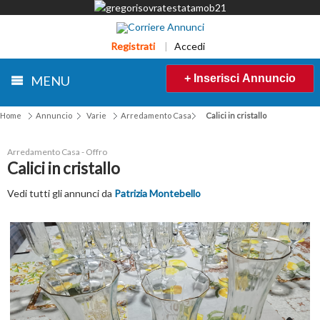
Registrati
|
Accedi
+ Inserisci Annuncio
MENU
Home
Annuncio
Varie
Arredamento Casa
Calici in cristallo
Arredamento Casa - Offro
Calici in cristallo
Vedi tutti gli annunci da
Patrizia Montebello