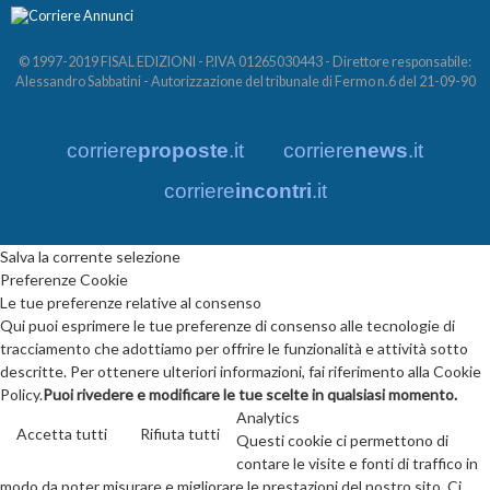
© 1997-2019 FISAL EDIZIONI - P.IVA 01265030443 - Direttore responsabile:
Alessandro Sabbatini - Autorizzazione del tribunale di Fermo n.6 del 21-09-90
corriere
proposte
.it
corriere
news
.it
corriere
incontri
.it
Salva la corrente selezione
Preferenze Cookie
Le tue preferenze relative al consenso
Qui puoi esprimere le tue preferenze di consenso alle tecnologie di
tracciamento che adottiamo per offrire le funzionalità e attività sotto
descritte. Per ottenere ulteriori informazioni, fai riferimento alla Cookie
Policy.
Puoi rivedere e modificare le tue scelte in qualsiasi momento.
Analytics
Accetta tutti
Rifiuta tutti
Questi cookie ci permettono di
contare le visite e fonti di traffico in
modo da poter misurare e migliorare le prestazioni del nostro sito. Ci