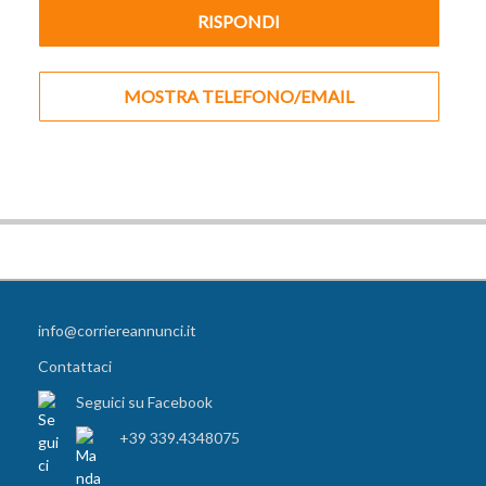
RISPONDI
MOSTRA TELEFONO/EMAIL
info@corriereannunci.it
Contattaci
Seguici su Facebook
+39 339.4348075