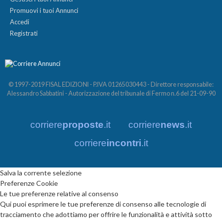
Promuovi i tuoi Annunci
Accedi
Registrati
© 1997-2019 FISAL EDIZIONI - P.IVA 01265030443 - Direttore responsabile:
Alessandro Sabbatini - Autorizzazione del tribunale di Fermo n.6 del 21-09-90
corriere
proposte
.it
corriere
news
.it
corriere
incontri
.it
Salva la corrente selezione
Preferenze Cookie
Le tue preferenze relative al consenso
Qui puoi esprimere le tue preferenze di consenso alle tecnologie di
tracciamento che adottiamo per offrire le funzionalità e attività sotto