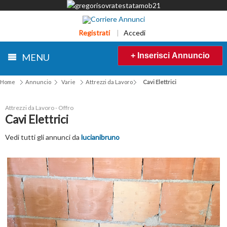
Registrati
|
Accedi
+ Inserisci Annuncio
MENU
Home
Annuncio
Varie
Attrezzi da Lavoro
Cavi Elettrici
Attrezzi da Lavoro - Offro
Cavi Elettrici
Vedi tutti gli annunci da
lucianibruno