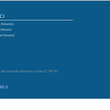
CI
uo Annuncio
i Annunci
oi Annunci
del tribunale di Fermo n.6 del 21-09-90
ri
.it