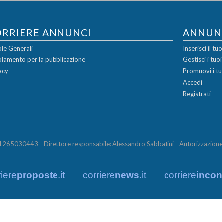
ORRIERE ANNUNCI
ANNUN
le Generali
Inserisci il t
lamento per la pubblicazione
Gestisci i tuo
acy
Promuovi i tu
Accedi
Registrati
65030443 - Direttore responsabile: Alessandro Sabbatini - Autorizzazione 
riere
proposte
.it
corriere
news
.it
corriere
incont