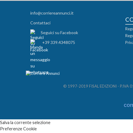
info@corriereannunci.it
C
Contattaci
Rego
Seguici su Facebook
Rego
+39 339.4348075
Priv
© 1997-2019 FISAL EDIZIONI - P.IVA 012
cor
Salva la corrente selezione
Preferenze Cookie