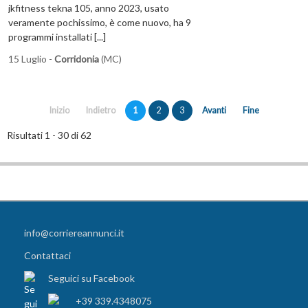
jkfitness tekna 105, anno 2023, usato
veramente pochissimo, è come nuovo, ha 9
programmi installati [...]
15 Luglio -
Corridonia
(MC)
Inizio
Indietro
1
2
3
Avanti
Fine
Risultati 1 - 30 di 62
info@corriereannunci.it
Contattaci
Seguici su Facebook
+39 339.4348075