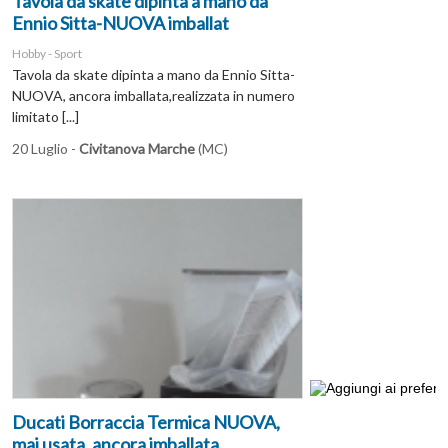
Tavola da skate dipinta a mano da
Ennio Sitta-NUOVA imballat
Hobby - Sport
Tavola da skate dipinta a mano da Ennio Sitta-
NUOVA, ancora imballata,realizzata in numero
limitato [...]
20 Luglio -
Civitanova Marche
(MC)
Ducati Borraccia Termica NUOVA,
mai usata, ancora imballata