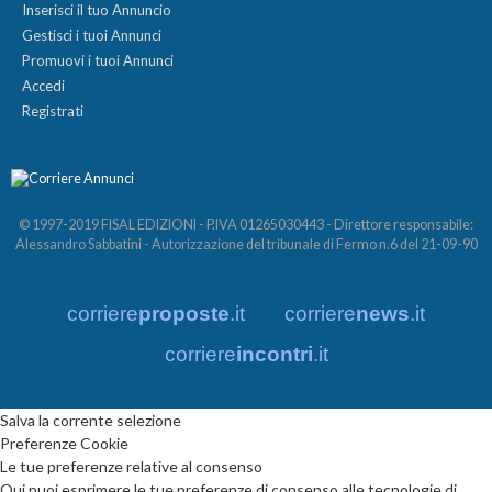
Inserisci il tuo Annuncio
Gestisci i tuoi Annunci
Promuovi i tuoi Annunci
Accedi
Registrati
© 1997-2019 FISAL EDIZIONI - P.IVA 01265030443 - Direttore responsabile:
Alessandro Sabbatini - Autorizzazione del tribunale di Fermo n.6 del 21-09-90
corriere
proposte
.it
corriere
news
.it
corriere
incontri
.it
Salva la corrente selezione
Preferenze Cookie
Le tue preferenze relative al consenso
Qui puoi esprimere le tue preferenze di consenso alle tecnologie di