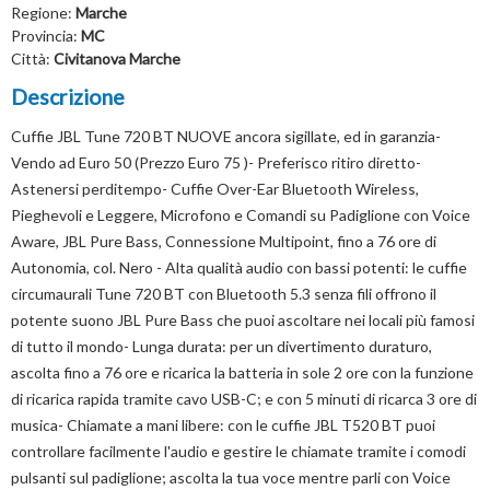
Regione:
Marche
Provincia:
MC
Città:
Civitanova Marche
Descrizione
Cuffie JBL Tune 720 BT NUOVE ancora sigillate, ed in garanzia-
Vendo ad Euro 50 (Prezzo Euro 75 )- Preferisco ritiro diretto-
Astenersi perditempo- Cuffie Over-Ear Bluetooth Wireless,
Pieghevoli e Leggere, Microfono e Comandi su Padiglione con Voice
Aware, JBL Pure Bass, Connessione Multipoint, fino a 76 ore di
Autonomia, col. Nero - Alta qualità audio con bassi potenti: le cuffie
circumaurali Tune 720 BT con Bluetooth 5.3 senza fili offrono il
potente suono JBL Pure Bass che puoi ascoltare nei locali più famosi
di tutto il mondo- Lunga durata: per un divertimento duraturo,
ascolta fino a 76 ore e ricarica la batteria in sole 2 ore con la funzione
di ricarica rapida tramite cavo USB-C; e con 5 minuti di ricarca 3 ore di
musica- Chiamate a mani libere: con le cuffie JBL T520 BT puoi
controllare facilmente l'audio e gestire le chiamate tramite i comodi
pulsanti sul padiglione; ascolta la tua voce mentre parli con Voice