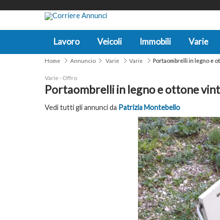
Lavoro
Veicoli
Immobili
Varie
Home
Annuncio
Varie
Varie
Portaombrelli in legno e o
Varie - Offro
Portaombrelli in legno e ottone vin
Vedi tutti gli annunci da
Patrizia Montebello