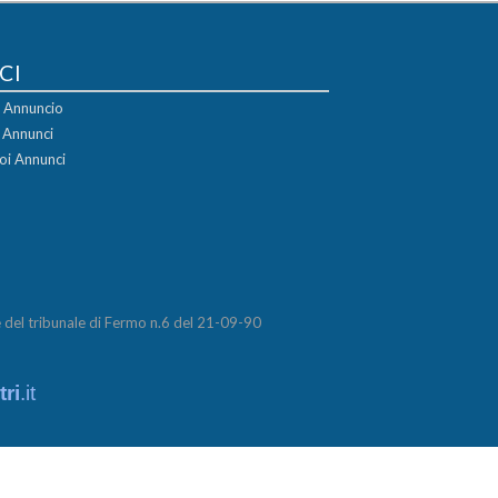
CI
uo Annuncio
i Annunci
oi Annunci
del tribunale di Fermo n.6 del 21-09-90
ri
.it