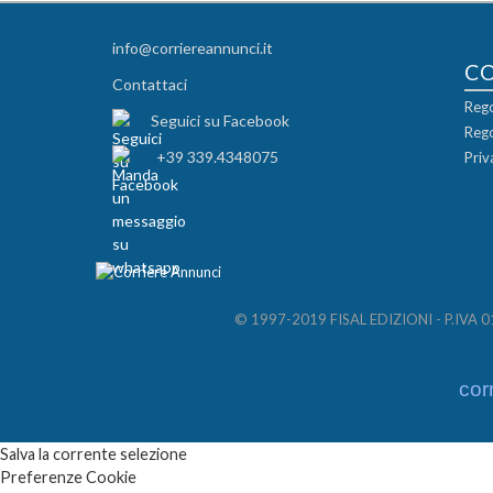
info@corriereannunci.it
C
Contattaci
Rego
Seguici su Facebook
Rego
+39 339.4348075
Priv
© 1997-2019 FISAL EDIZIONI - P.IVA 012
cor
Salva la corrente selezione
Preferenze Cookie