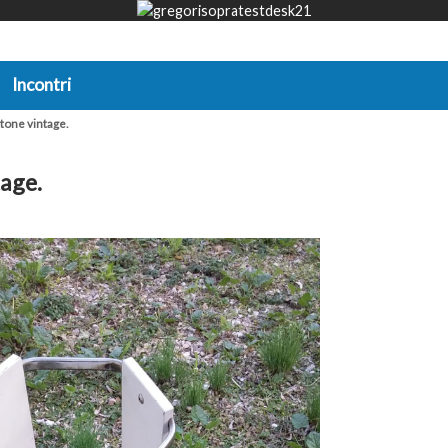
Incontri
ttone vintage.
tage.