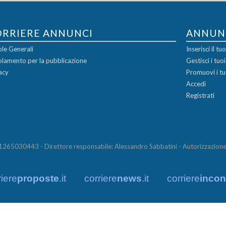
ORRIERE ANNUNCI
ANNUN
le Generali
Inserisci il t
lamento per la pubblicazione
Gestisci i tuo
acy
Promuovi i tu
Accedi
Registrati
65030443 - Direttore responsabile: Alessandro Sabbatini - Autorizzazione 
riere
proposte
.it
corriere
news
.it
corriere
incont