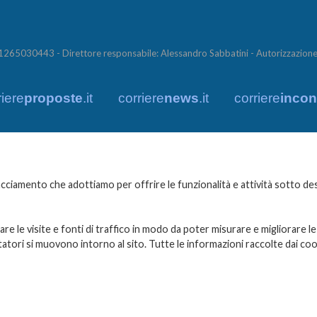
65030443 - Direttore responsabile: Alessandro Sabbatini - Autorizzazione 
riere
proposte
.it
corriere
news
.it
corriere
incont
ciamento che adottiamo per offrire le funzionalità e attività sotto desc
e le visite e fonti di traffico in modo da poter misurare e migliorare le
tatori si muovono intorno al sito. Tutte le informazioni raccolte dai c