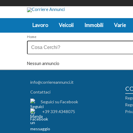
Lavoro
Veicoli
Immobili
Varie
Home
Nessun annuncio
info@corriereannunci.it
C
Contattaci
Rego
Seguici su Facebook
Rego
+39 339.4348075
Priv