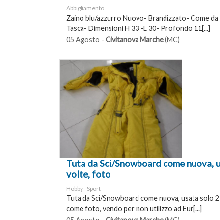
Abbigliamento
Zaino blu/azzurro Nuovo- Brandizzato- Come da
Tasca- Dimensioni H 33 -L 30- Profondo 11[...]
05 Agosto -
Civitanova Marche
(MC)
Tuta da Sci/Snowboard come nuova, u
volte, foto
Hobby - Sport
Tuta da Sci/Snowboard come nuova, usata solo 2 
come foto, vendo per non utilizzo ad Eur[...]
05 Agosto -
Civitanova Marche
(MC)