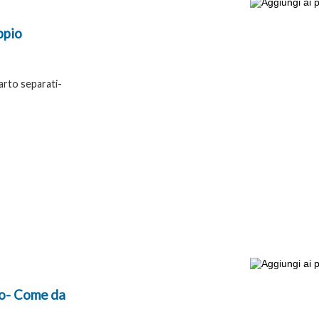
ppio
arto separati-
to- Come da