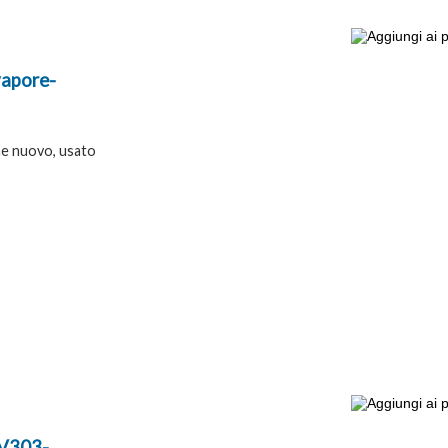
vapore-
e nuovo, usato
NV303-