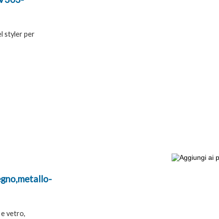
 styler per
egno,metallo-
 e vetro,