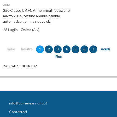
Auto
250 Classe C 4x4, Anno immatricolazione
marzo 2016, tettino apribile cambio
automatico gomme nuove s[...]
28 Luglio -
Osimo
(AN)
Inizio
Indietro
1
2
3
4
5
6
7
Avanti
Fine
Risultati 1 - 30 di 182
info@corriereannunci.it
Contattaci