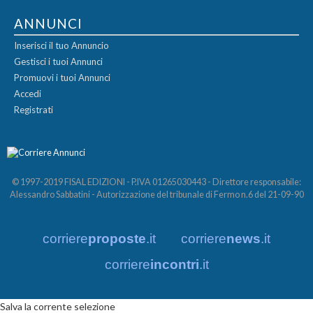
ANNUNCI
Inserisci il tuo Annuncio
Gestisci i tuoi Annunci
Promuovi i tuoi Annunci
Accedi
Registrati
© 1997-2019 FISAL EDIZIONI - P.IVA 01265030443 - Direttore responsabile:
Alessandro Sabbatini - Autorizzazione del tribunale di Fermo n.6 del 21-09-90
corriere
proposte
.it
corriere
news
.it
corriere
incontri
.it
Salva la corrente selezione