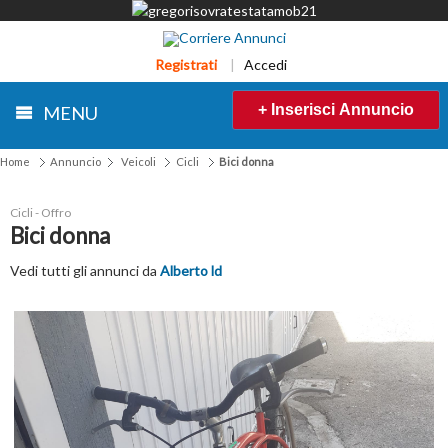
Registrati
|
Accedi
+ Inserisci Annuncio
MENU
Home
Annuncio
Veicoli
Cicli
Bici donna
Cicli - Offro
Bici donna
Vedi tutti gli annunci da
Alberto ld