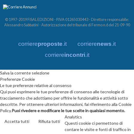
© 1997-2019 FISAL EDIZIONI - P.IVA 01265030443 - Direttore responsabile:
Alessandro Sabbatini - Autorizzazione del tribunale di Fermo n.6 del 21-09-90
corriere
proposte
.it
corriere
news
.it
corriere
incontri
.it
Salva la corrente selezione
Preferenze Cookie
Le tue preferenze relative al consenso
Qui puoi esprimere le tue preferenze di consenso alle tecnologie di
tracciamento che adottiamo per offrire le funzionalità e attività sotto
descritte. Per ottenere ulteriori informazioni, fai riferimento alla Cookie
Policy.
Puoi rivedere e modificare le tue scelte in qualsiasi momento.
Analytics
Accetta tutti
Rifiuta tutti
Questi cookie ci permettono di
contare le visite e fonti di traffico in