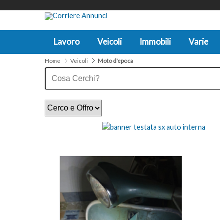
Lavoro
Veicoli
Immobili
Varie
Home
Veicoli
Moto d'epoca