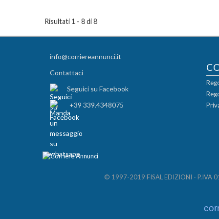
Risultati 1 - 8 di 8
info@corriereannunci.it
C
Contattaci
Rego
Seguici su Facebook
Rego
+39 339.4348075
Priv
© 1997-2019 FISAL EDIZIONI - P.IVA 012
cor