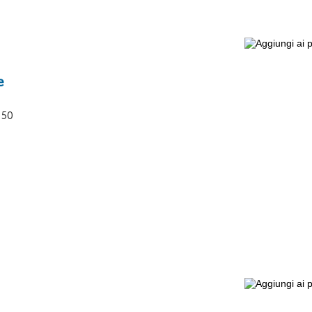
e
 50