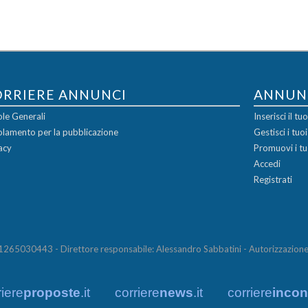
ORRIERE ANNUNCI
ANNUN
le Generali
Inserisci il t
lamento per la pubblicazione
Gestisci i tuo
acy
Promuovi i tu
Accedi
Registrati
65030443 - Direttore responsabile: Alessandro Sabbatini - Autorizzazione 
riere
proposte
.it
corriere
news
.it
corriere
incont